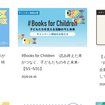
た本が
#Books for Children -読み終えた本
【
 特
がつなぐ、子どもたちの今と未来-
『F
【5/1~5/31】
企
し
2026-04-30
202