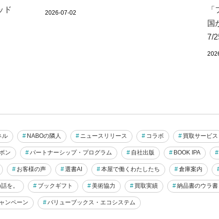
ッド
「
2026-07-02
国
7/2
202
ネル
NABOの隣人
ニュースリリース
コラボ
買取サービス
ボン
パートナーシップ・プログラム
自社出版
BOOK IPA
お客様の声
選書AI
本屋で働くわたしたち
倉庫案内
らの話を。
ブックギフト
美術協力
買取実績
納品書のウラ書
ャンペーン
バリューブックス・エコシステム