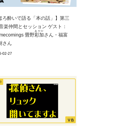
ほろ酔いで語る「本の話」】第三
音楽仲間とセッション ゲスト：
あやか
mecomings 畳野
彩加
さん・福富
樹さん
6-02-27