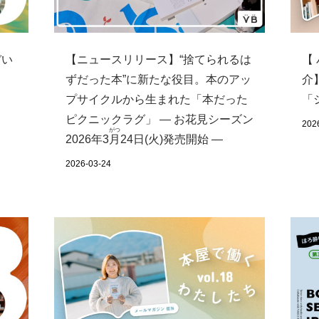
【ニュースリリース】“捨てられるは
ぞい
【
ずだった本”に新たな役目。本のアッ
介
プサイクルから生まれた「本だった
「
ピクニックラグ」 ― お花見シーズン
202
がつ
2026年3
月
24日(火)発売開始 ―
2026-03-24