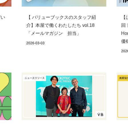
ぞい
【
【 バリューブックスのスタッフ紹
回 
介】本屋で働くわたしたち vol.18
Ho
「メールマガジン 担当」
優
2026-03-03
202