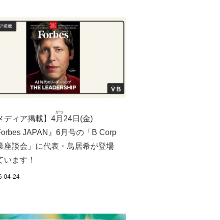
がつ
メディア掲載】4
月
24日(金)
orbes JAPAN』6月号の「B Corp
業座談会」に代表・鳥居希が登場
ています！
6-04-24