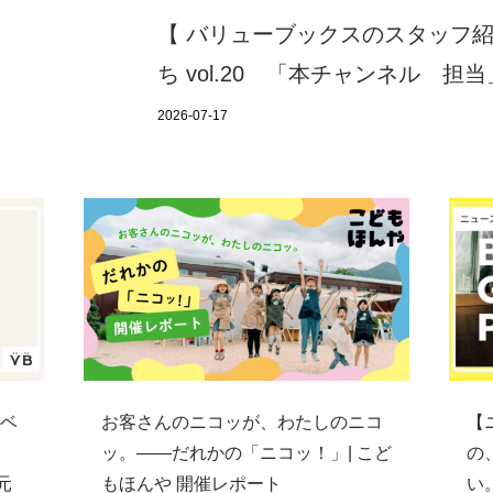
【 バリューブックスのスタッフ
ち vol.20 「本チャンネル 担当
2026-07-17
ベ
お客さんのニコッが、わたしのニコ
【
ッ。——だれかの「ニコッ！」| こど
の
元
もほんや 開催レポート
い