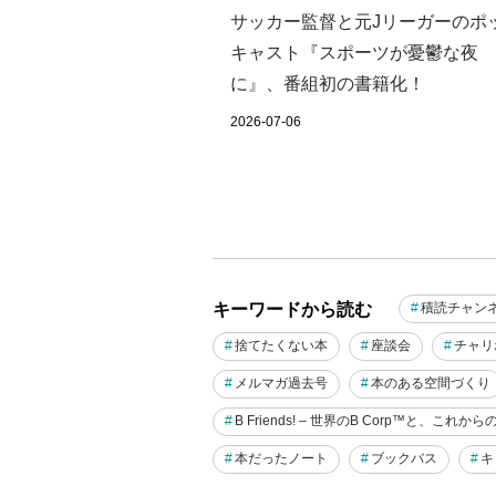
サッカー監督と元Jリーガーのポ
キャスト『スポーツが憂鬱な夜
に』、番組初の書籍化！
2026-07-06
キーワードから読む
積読チャン
捨てたくない本
座談会
チャリ
メルマガ過去号
本のある空間づくり
B Friends! – 世界のB Corp™と、これか
本だったノート
ブックバス
キ