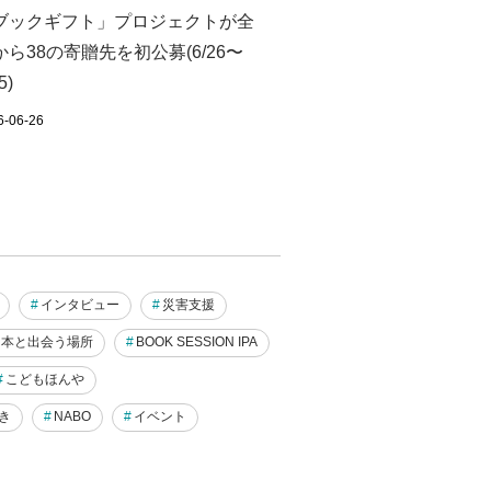
ブックギフト」プロジェクトが全
から38の寄贈先を初公募(6/26〜
5)
6-06-26
インタビュー
災害支援
本と出会う場所
BOOK SESSION IPA
こどもほんや
き
NABO
イベント