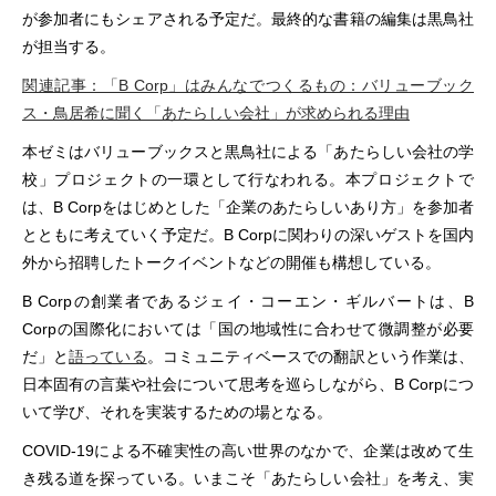
が参加者にもシェアされる予定だ。最終的な書籍の編集は黒鳥社
が担当する。
関連記事：「B Corp」はみんなでつくるもの：バリューブック
ス・鳥居希に聞く「あたらしい会社」が求められる理由
本ゼミはバリューブックスと黒鳥社による「あたらしい会社の学
校」プロジェクトの一環として行なわれる。本プロジェクトで
は、B Corpをはじめとした「企業のあたらしいあり方」を参加者
とともに考えていく予定だ。B Corpに関わりの深いゲストを国内
外から招聘したトークイベントなどの開催も構想している。
B Corpの創業者であるジェイ・コーエン・ギルバートは、B
Corpの国際化においては「国の地域性に合わせて微調整が必要
だ」と
語っている
。コミュニティベースでの翻訳という作業は、
日本固有の言葉や社会について思考を巡らしながら、B Corpにつ
いて学び、それを実装するための場となる。
COVID-19による不確実性の高い世界のなかで、企業は改めて生
き残る道を探っている。いまこそ「あたらしい会社」を考え、実