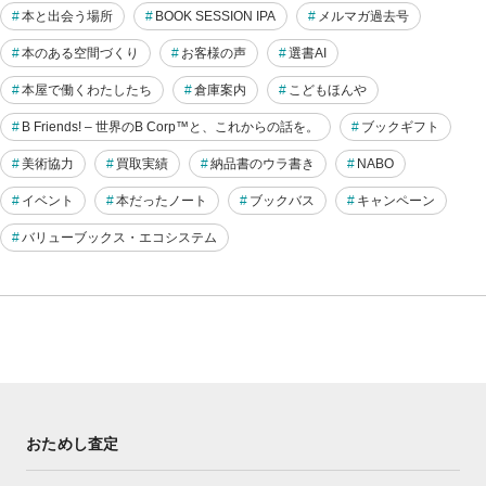
本と出会う場所
BOOK SESSION IPA
メルマガ過去号
本のある空間づくり
お客様の声
選書AI
本屋で働くわたしたち
倉庫案内
こどもほんや
B Friends! – 世界のB Corp™と、これからの話を。
ブックギフト
美術協力
買取実績
納品書のウラ書き
NABO
イベント
本だったノート
ブックバス
キャンペーン
バリューブックス・エコシステム
おためし査定