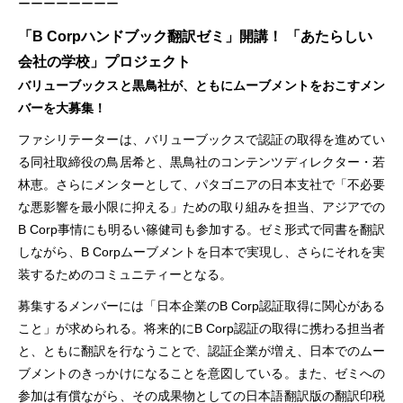
ーーーーーーーー
「B Corpハンドブック翻訳ゼミ」開講！ 「あたらしい
会社の学校」プロジェクト
バリューブックスと黒鳥社が、ともにムーブメントをおこすメン
バーを大募集！
ファシリテーターは、バリューブックスで認証の取得を進めてい
る同社取締役の鳥居希と、黒鳥社のコンテンツディレクター・若
林恵。さらにメンターとして、パタゴニアの日本支社で「不必要
な悪影響を最小限に抑える」ための取り組みを担当、アジアでの
B Corp事情にも明るい篠健司も参加する。ゼミ形式で同書を翻訳
しながら、B Corpムーブメントを日本で実現し、さらにそれを実
装するためのコミュニティーとなる。
募集するメンバーには「日本企業のB Corp認証取得に関心がある
こと」が求められる。将来的にB Corp認証の取得に携わる担当者
と、ともに翻訳を行なうことで、認証企業が増え、日本でのムー
ブメントのきっかけになることを意図している。また、ゼミへの
参加は有償ながら、その成果物としての日本語翻訳版の翻訳印税