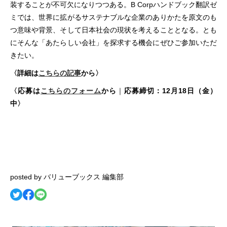
装することが不可欠になりつつある。B Corpハンドブック翻訳ゼ
ミでは、世界に拡がるサステナブルな企業のありかたを原文のも
つ意味や背景、そして日本社会の現状を考えることとなる。とも
にそんな「あたらしい会社」を探求する機会にぜひご参加いただ
きたい。
〈詳細は
こちらの記事
から〉
〈応募は
こちらのフォーム
から
｜
応募締切：
12
月
18
日（金）
中〉
posted by バリューブックス 編集部