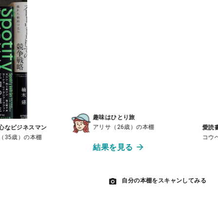
趣味はひとり旅
アリサ（26歳）の本棚
なビジネスマン
愛読書
35歳）の本棚
コウヘイ
結果を見る
自分の本棚をスキャンしてみる