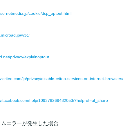
.so-netmedia.jp/cookie/dsp_optout.html
d.microad.jp/w3c/
nd.net/privacy/explainoptout
w.criteo.com/jp/privacy/disable-criteo-services-on-internet-browsers/
ww.facebook.com/help/109378269482053/?helpref=uf_share
ラムエラーが発生した場合