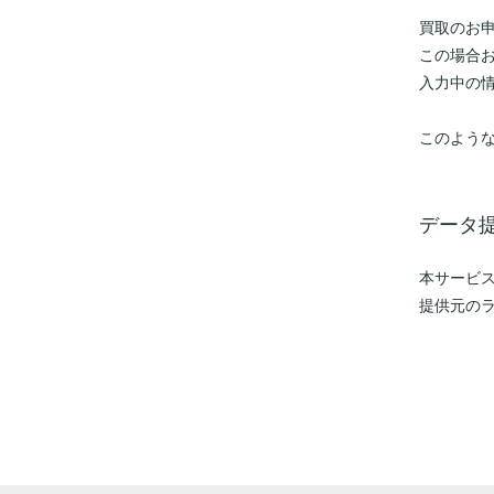
買取のお
この場合
入力中の
このよう
データ
本サービ
提供元の