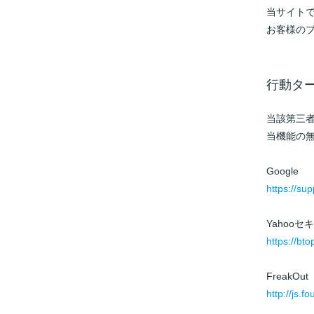
当サイトで
お客様の
行動タ
当該第三
当機能の
Google
https://su
Yahoo
https://bt
FreakOut
http://js.fo