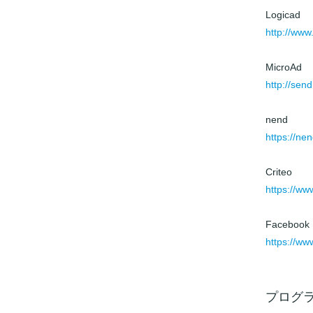
Logicad
http://www
MicroAd
http://sen
nend
https://ne
Criteo
https://ww
Facebook
https://w
プログ