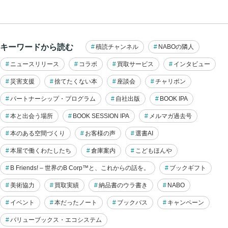
キーワードから読む
積読チャンネル
NABOの隣人
ニュースリリース
コラボ
買取サービス
インタビュー
災害支援
捨てたくない本
座談会
チャリボン
パートナーシップ・プログラム
自社出版
BOOK IPA
本と出会う場所
BOOK SESSION IPA
メルマガ過去号
本のある空間づくり
お客様の声
選書AI
本屋で働くわたしたち
倉庫案内
こどもほんや
B Friends! – 世界のB Corp™と、これからの話を。
ブックギフト
美術協力
買取実績
納品書のウラ書き
NABO
イベント
本だったノート
ブックバス
キャンペーン
バリューブックス・エコシステム