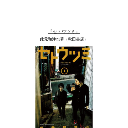
『セトウツミ』
此元和津也著（秋田書店）