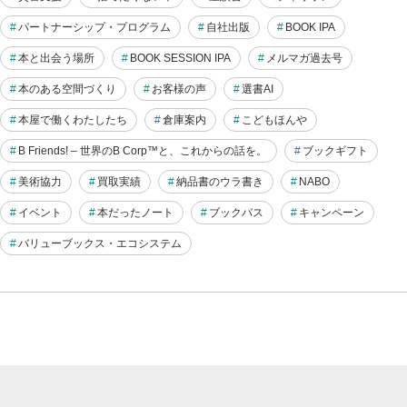
パートナーシップ・プログラム
自社出版
BOOK IPA
本と出会う場所
BOOK SESSION IPA
メルマガ過去号
本のある空間づくり
お客様の声
選書AI
本屋で働くわたしたち
倉庫案内
こどもほんや
B Friends! – 世界のB Corp™と、これからの話を。
ブックギフト
美術協力
買取実績
納品書のウラ書き
NABO
イベント
本だったノート
ブックバス
キャンペーン
バリューブックス・エコシステム