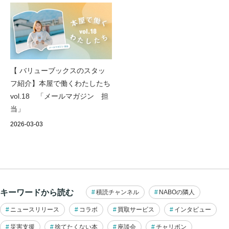
【 バリューブックスのスタッ
フ紹介】本屋で働くわたしたち
vol.18 「メールマガジン 担
当」
2026-03-03
キーワードから読む
積読チャンネル
NABOの隣人
ニュースリリース
コラボ
買取サービス
インタビュー
災害支援
捨てたくない本
座談会
チャリボン