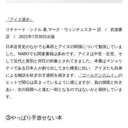
『アイヌ通史』
リチャード・シドル
著,マーク・ウィンチェスター 訳 / 岩波書
店 / 2021年7月30日出版
日本近世史のなかでも幕府とアイヌの関係について勉強していま
した。NABOでも関連書籍は多めです。アイヌは中世・近世、そ
して近代と差別と抑圧の対象とされてきました。本書はマジョリ
ティである日本人が創り出してきた構造に抗い、アイヌたち自身
による物語を紡ぎ出す過程を描きます。
『ゴールデンカムイ』
の
ヒットで関心は高まっているように感じますが、負の側面と向き
あい、次の段階へと進む一助となるのではないかと期待していま
す。
③やっぱり手放せない本