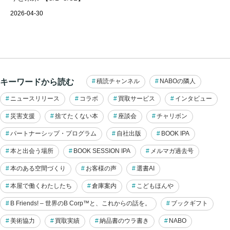
2026-04-30
キーワードから読む
積読チャンネル
NABOの隣人
ニュースリリース
コラボ
買取サービス
インタビュー
災害支援
捨てたくない本
座談会
チャリボン
パートナーシップ・プログラム
自社出版
BOOK IPA
本と出会う場所
BOOK SESSION IPA
メルマガ過去号
本のある空間づくり
お客様の声
選書AI
本屋で働くわたしたち
倉庫案内
こどもほんや
B Friends! – 世界のB Corp™と、これからの話を。
ブックギフト
美術協力
買取実績
納品書のウラ書き
NABO