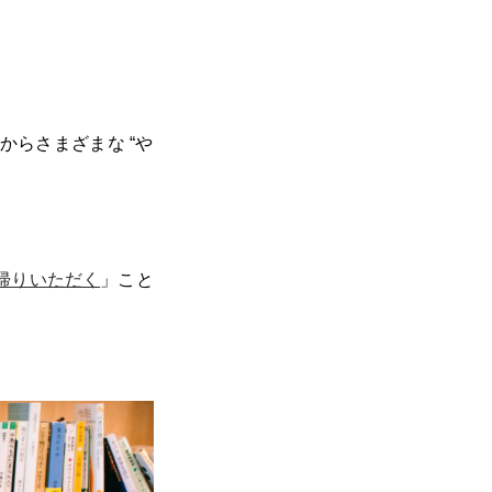
らさまざまな “や
帰りいただく
」こと