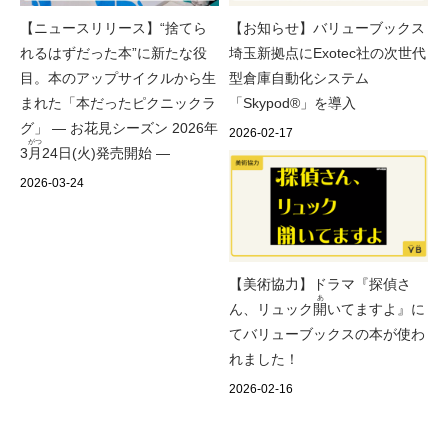
【お知らせ】バリューブックス
【ニュースリリース】“捨てら
埼玉新拠点にExotec社の次世代
れるはずだった本”に新たな役
型倉庫自動化システム
目。本のアップサイクルから生
「Skypod®」を導入
まれた「本だったピクニックラ
グ」 ― お花見シーズン 2026年
2026-02-17
がつ
3
月
24日(火)発売開始 ―
2026-03-24
【美術協力】ドラマ『探偵さ
あ
ん、リュック
開
いてますよ』に
てバリューブックスの本が使わ
れました！
2026-02-16