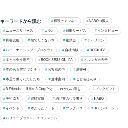
キーワードから読む
積読チャンネル
NABOの隣人
ニュースリリース
コラボ
買取サービス
インタビュー
災害支援
捨てたくない本
座談会
チャリボン
パートナーシップ・プログラム
自社出版
BOOK IPA
本と出会う場所
BOOK SESSION IPA
メルマガ過去号
本のある空間づくり
お客様の声
選書AI
本屋で働くわたしたち
倉庫案内
こどもほんや
B Friends! – 世界のB Corp™と、これからの話を。
ブックギフト
美術協力
買取実績
納品書のウラ書き
NABO
イベント
本だったノート
ブックバス
キャンペーン
バリューブックス・エコシステム