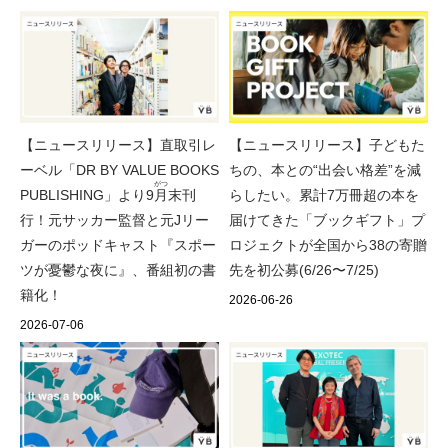
【ニュースリリース】子どもた
【ニュースリリース】直取引レ
ちの、本との“出会い格差”を減
ーベル「DR BY VALUE BOOKS
がつ
らしたい。累計7万冊超の本を
PUBLISHING」より9
月
末刊
届けてきた「ブックギフト」プ
行！元サッカー監督と元Jリー
ロジェクトが全国から38の寄贈
ガーのポッドキャスト『スポー
先を初公募(6/26〜7/25)
ツが憂鬱な夜に』、番組初の書
籍化！
2026-06-26
2026-07-06