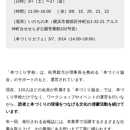
［日時］3/7（土）〜27（金）
［時間］11:00~16:00 ［ 休］3/8、15、20、21、22
［場所］いのちの木（横浜市都筑区仲町台1-32-21 アルス
仲町台せせらぎ公園壱番館102号室）
［本づくりカフェ］3/7、3/14（14:00~18:00）
「本づくり学校」は、松男親方が理事長を務める「本づくり協
会」のサポートのもと、運営されています。
現在、110人ほどの会員が所属する「本づくり協会」では、本づ
くり学校だけでなく、ワークショップやイベントの運営を行いな
がら、
読者と本づくりの現場をつなげる文化の啓蒙活動を続けて
います
。
年一回、発行される会報誌には、本業界で活躍するさまざまな仕
事を取り上げ、その裏側にある想いまで丁寧に綴られます。