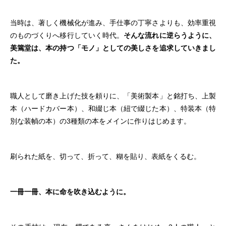
当時は、著しく機械化が進み、手仕事の丁寧さよりも、効率重視
のものづくりへ移行していく時代。
そんな流れに逆らうように、
美篶堂は、本の持つ「モノ」としての美しさを追求していきまし
た。
職人として磨き上げた技を頼りに、「美術製本」と銘打ち、上製
本（ハードカバー本）、和綴じ本（紐で綴じた本）、特装本（特
別な装幀の本）の3種類の本をメインに作りはじめます。
刷られた紙を、切って、折って、糊を貼り、表紙をくるむ。
一冊一冊、本に命を吹き込むように。