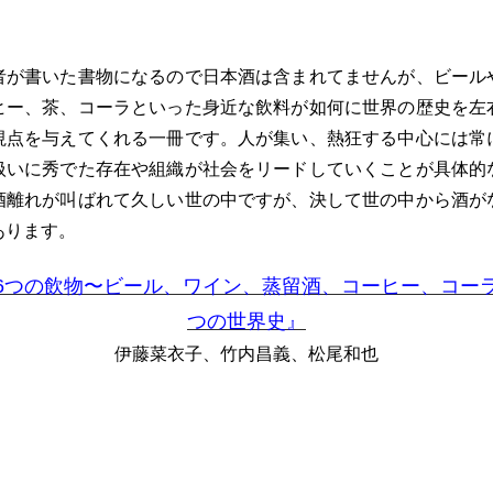
者が書いた書物になるので日本酒は含まれてませんが、ビール
ヒー、茶、コーラといった身近な飲料が如何に世界の歴史を左
視点を与えてくれる一冊です。人が集い、熱狂する中心には常
扱いに秀でた存在や組織が社会をリードしていくことが具体的
酒離れが叫ばれて久しい世の中ですが、決して世の中から酒が
あります。
6つの飲物〜ビール、ワイン、蒸留酒、コーヒー、コー
つの世界史』
伊藤菜衣子、竹内昌義、松尾和也