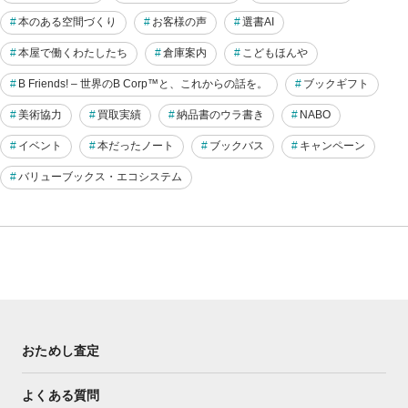
本のある空間づくり
お客様の声
選書AI
本屋で働くわたしたち
倉庫案内
こどもほんや
B Friends! – 世界のB Corp™と、これからの話を。
ブックギフト
美術協力
買取実績
納品書のウラ書き
NABO
イベント
本だったノート
ブックバス
キャンペーン
バリューブックス・エコシステム
おためし査定
よくある質問