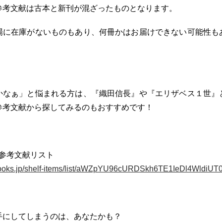
参考文献は古本と新刊が混ざったものとなります。
場に在庫がないものもあり、何冊かはお届けできない可能性も
かなぁ」と悩まれる方は、『織田信長』や『エリザベス１世』
参考文献から探してみるのもおすすめです！
 の参考文献リスト
books.jp/shelf-items/list/aWZpYU96cURDSkh6TE1IeDl4WldiUT
手にしてしまうのは、あなたかも？