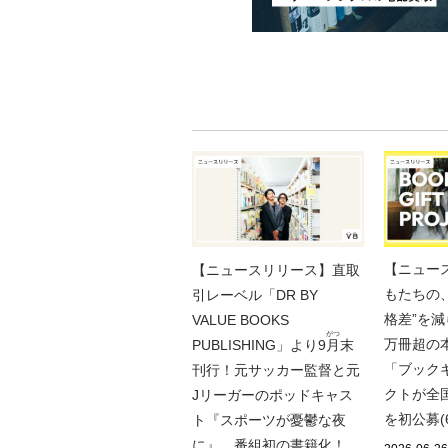
【ニュー
【ニュースリリース】直取
もたちの
引レーベル「DR BY
格差”を
VALUE BOOKS
がつ
万冊超の
PUBLISHING」より9
月
末
「ブック
刊行！元サッカー監督と元
クトが全
Jリーガーのポッドキャス
を初公募(6/
ト『スポーツが憂鬱な夜
に』、番組初の書籍化！