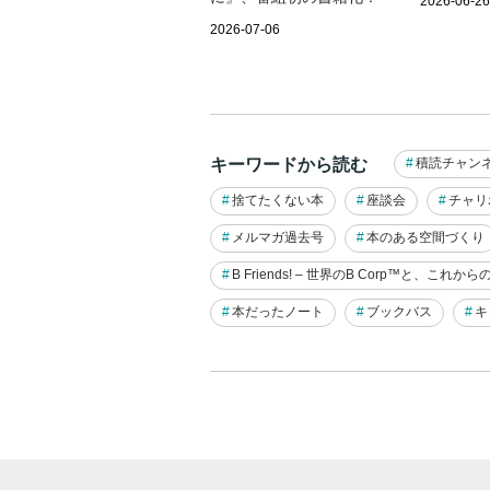
2026-06-26
2026-07-06
キーワードから読む
積読チャン
捨てたくない本
座談会
チャリ
メルマガ過去号
本のある空間づくり
B Friends! – 世界のB Corp™と、これか
本だったノート
ブックバス
キ