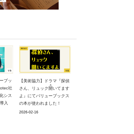
ーブッ
【美術協力】ドラマ『探偵
あ
tec社
さん、リュック
開
いてます
化シス
よ』にてバリューブックス
を導入
の本が使われました！
2026-02-16