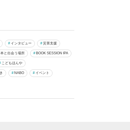
インタビュー
災害支援
本と出会う場所
BOOK SESSION IPA
こどもほんや
き
NABO
イベント