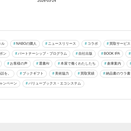
2026-03-24
ネル
NABOの隣人
ニュースリリース
コラボ
買取サービス
ボン
パートナーシップ・プログラム
自社出版
BOOK IPA
お客様の声
選書AI
本屋で働くわたしたち
倉庫案内
らの話を。
ブックギフト
美術協力
買取実績
納品書のウラ書
ャンペーン
バリューブックス・エコシステム