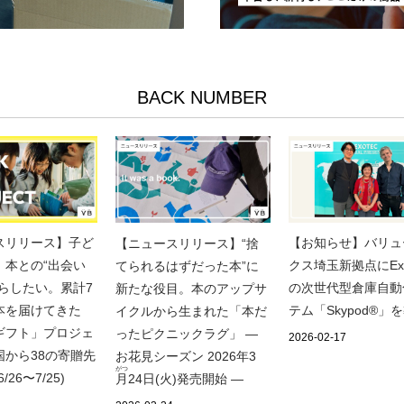
BACK NUMBER
スリリース】子ど
【お知らせ】バリュ
【ニュースリリース】“捨
、本との“出会い
クス埼玉新拠点にExo
てられるはずだった本”に
減らしたい。累計7
の次世代型倉庫自動
新たな役目。本のアップサ
本を届けてきた
テム「Skypod®」
イクルから生まれた「本だ
ギフト」プロジェ
ったピクニックラグ」 ―
2026-02-17
国から38の寄贈先
お花見シーズン 2026年3
がつ
26〜7/25)
月
24日(火)発売開始 ―