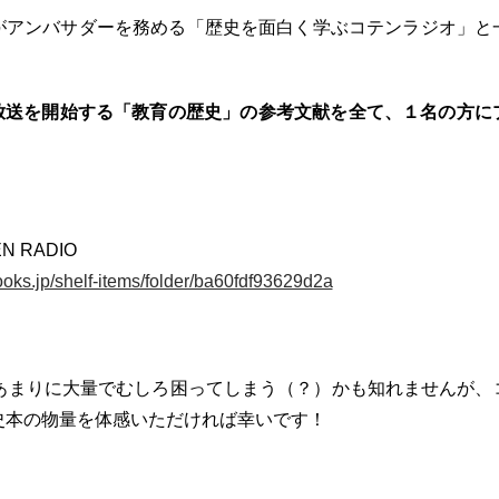
がアンバサダーを務める「歴史を面白く学ぶコテンラジオ」と
から放送を開始する「教育の歴史」の参考文献を全て、１名の方
 RADIO
oks.jp/shelf-items/folder/ba60fdf93629d2a
、あまりに大量でむしろ困ってしまう（？）かも知れませんが、
史本の物量を体感いただければ幸いです！