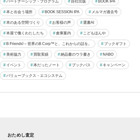
パートナーシップ・プログラム
自社出版
BOOK IPA
本と出会う場所
BOOK SESSION IPA
メルマガ過去号
本のある空間づくり
お客様の声
選書AI
本屋で働くわたしたち
倉庫案内
こどもほんや
B Friends! – 世界のB Corp™と、これからの話を。
ブックギフト
美術協力
買取実績
納品書のウラ書き
NABO
イベント
本だったノート
ブックバス
キャンペーン
バリューブックス・エコシステム
おためし査定