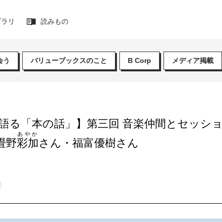
ブラリ
読みもの
会う
バリューブックスのこと
B Corp
メディア掲載
る「本の話」】第三回 音楽仲間とセッション ゲスト
あやか
 畳野
彩加
さん・福富優樹さん