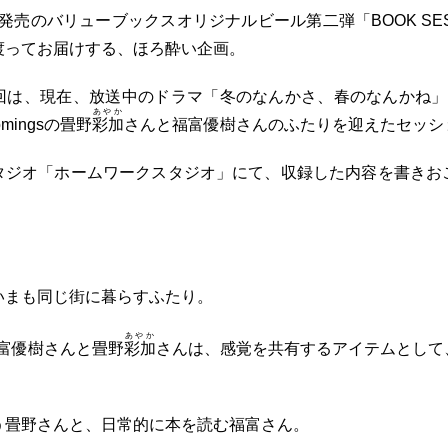
日に発売のバリューブックスオリジナルビール第二弾「BOOK SESS
渡ってお届けする、ほろ酔い企画。
回は、現在、放送中のドラマ「
冬のなんかさ、春のなんかね」
あやか
mingsの畳野
彩加
さんと福富優樹さんのふたりを迎えたセッシ
タジオ「ホームワークスタジオ」にて、収録した内容を書きお
いまも同じ街に暮らすふたり。
あやか
の福富優樹さんと畳野
彩加
さんは、感覚を共有するアイテムとして
。
う畳野さんと、日常的に本を読む福富さん。