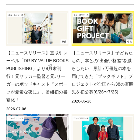
【ニュースリリース】直取引レ
【ニュースリリース】子どもた
ーベル「DR BY VALUE BOOKS
ちの、本との“出会い格差”を減
がつ
PUBLISHING」より9
月
末刊
らしたい。累計7万冊超の本を
行！元サッカー監督と元Jリー
届けてきた「ブックギフト」プ
ガーのポッドキャスト『スポー
ロジェクトが全国から38の寄贈
ツが憂鬱な夜に』、番組初の書
先を初公募(6/26〜7/25)
籍化！
2026-06-26
2026-07-06