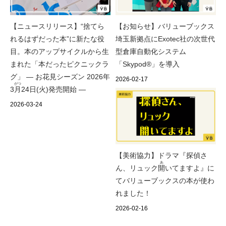
【ニュースリリース】“捨てら
【お知らせ】バリューブックス
れるはずだった本”に新たな役
埼玉新拠点にExotec社の次世代
目。本のアップサイクルから生
型倉庫自動化システム
まれた「本だったピクニックラ
「Skypod®」を導入
グ」 ― お花見シーズン 2026年
2026-02-17
がつ
3
月
24日(火)発売開始 ―
2026-03-24
【美術協力】ドラマ『探偵さ
あ
ん、リュック
開
いてますよ』に
てバリューブックスの本が使わ
れました！
2026-02-16