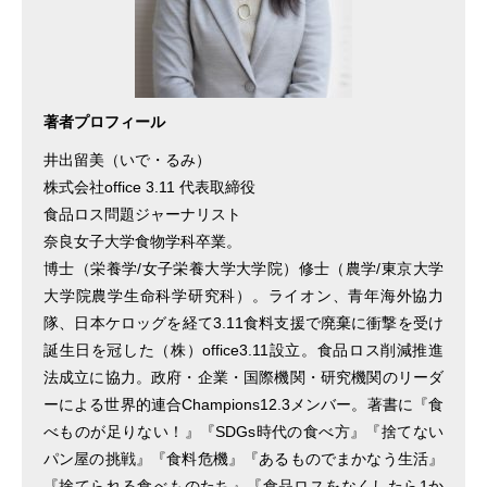
著者プロフィール
井出留美（いで・るみ）
株式会社office 3.11 代表取締役
食品ロス問題ジャーナリスト
奈良女子大学食物学科卒業。
博士（栄養学/女子栄養大学大学院）修士（農学/東京大学
大学院農学生命科学研究科）。ライオン、青年海外協力
隊、日本ケロッグを経て3.11食料支援で廃棄に衝撃を受け
誕生日を冠した（株）office3.11設立。食品ロス削減推進
法成立に協力。政府・企業・国際機関・研究機関のリーダ
ーによる世界的連合Champions12.3メンバー。著書に『食
べものが足りない！』『SDGs時代の食べ方』『捨てない
パン屋の挑戦』『食料危機』『あるものでまかなう生活』
『捨てられる食べものたち』『食品ロスをなくしたら1か