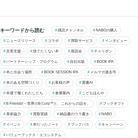
キーワードから読む
積読チャンネル
NABOの隣人
ニュースリリース
コラボ
買取サービス
インタビュー
災害支援
捨てたくない本
座談会
チャリボン
パートナーシップ・プログラム
自社出版
BOOK IPA
本と出会う場所
BOOK SESSION IPA
メルマガ過去号
本のある空間づくり
お客様の声
選書AI
本屋で働くわたしたち
倉庫案内
こどもほんや
B Friends! – 世界のB Corp™と、これからの話を。
ブックギフト
美術協力
買取実績
納品書のウラ書き
NABO
イベント
本だったノート
ブックバス
キャンペーン
バリューブックス・エコシステム