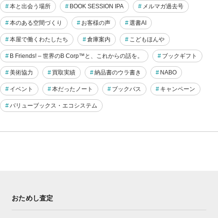
本と出会う場所
BOOK SESSION IPA
メルマガ過去号
本のある空間づくり
お客様の声
選書AI
本屋で働くわたしたち
倉庫案内
こどもほんや
B Friends! – 世界のB Corp™と、これからの話を。
ブックギフト
美術協力
買取実績
納品書のウラ書き
NABO
イベント
本だったノート
ブックバス
キャンペーン
バリューブックス・エコシステム
おためし査定