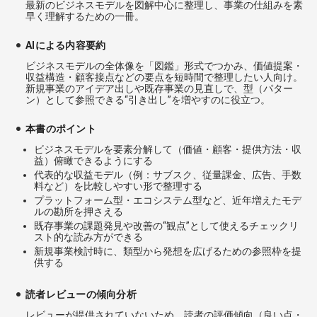
最新のビジネスモデルを図解中心に整理し、事業の仕組みを素
早く理解するための一冊。
AIによる内容要約
ビジネスモデルの全体像を「図鑑」形式でつかみ、価値提案・
収益構造・顧客接点などの要点を短時間で整理したい人向け。
新規事業のアイデア出しや既存事業の見直しで、型（パター
ン）として参照できる“引き出し”を増やすのに役立つ。
本書のポイント
ビジネスモデルを要素分解して（価値・顧客・提供方法・収
益）俯瞰できるようにする
代表的な収益モデル（例：サブスク、従量課金、広告、手数
料など）を比較しやすい形で整理する
プラットフォーム型・エコシステム型など、近年増えたモデ
ルの勘所を押さえる
既存事業の課題発見や改善の“観点”として使えるチェックリ
スト的な読み方ができる
新規事業検討時に、類型から発想を広げるための参照枠を提
供する
読者レビューの傾向分析
レビューが提供されていないため、読者の評価傾向（良い点・