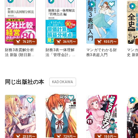
762円〜
369円〜
935円〜
財務3表図解分析
財務3表一体理解
マンガでわかる財
マン
法 新版 (朝日新
法「管理会計」編
務3表超入門
史 新
書)
(朝日新書)
同じ出版社の本
KADOKAWA
233円〜
729円〜
150円〜