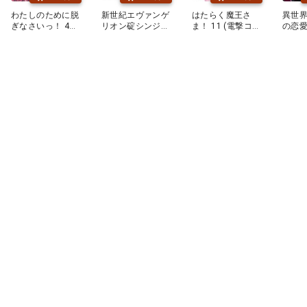
わたしのために脱
新世紀エヴァンゲ
はたらく魔王さ
異世
ぎなさいっ！ 4
リオン碇シンジ育
ま！ 11 (電撃コ
の恋愛
(MFC キューンシ
成計画 16 (Kadok
ミックス)
撃コミ
リーズ)
awa Comics A)
T)