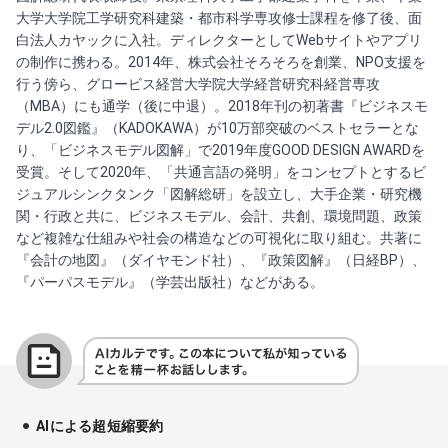
大学大学院工学研究科建築・都市科学専攻修士課程を修了後、面
白法人カヤックに入社。ディレクターとしてWebサイトやアプリ
の制作に携わる。2014年、株式会社そろそろを創業、NPO支援を
行う傍ら、グロービス経営大学院大学経営研究科経営専攻
（MBA）にも通学（後に中退）。2018年刊の初著書『ビジネスモ
デル2.0図鑑』（KADOKAWA）が10万部突破のベストセラーとな
り、「ビジネスモデル図解」で2019年度GOOD DESIGN AWARDを
受賞。そして2020年、「共通言語の発明」をコンセプトとするビ
ジュアルシンクタンク「図解総研」を設立し、大手企業・研究機
関・行政と共に、ビジネスモデル、会計、共創、環境問題、政策
など複雑な仕組みや社会の構造などの可視化に取り組む。共著に
『会計の地図』（ダイヤモンド社）、『政策図解』（日経BP）、
『パーパスモデル』（学芸出版社）などがある。
AIによる超短縮要約