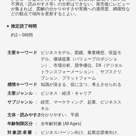
不満点・読みやすさ等）の分析はできない。発売後にレビュー
が集まれば、図解の分かりやすさや実務への適用度、網羅性な
どの観点で傾向を更新するとよい。
推定読了時間
約2～5時間
主要キーワード
：
ビジネスモデル、図鑑、事業構想、収益モ
デル、価値提案（バリュープロポジショ
ン）、市場分析、競争優位、DX（デジタル
トランスフォーメーション）、サブスクリ
プション、プラットフォーム
感情キーワード
：
知識が深まる、役に立つ、考えさせられる
主要ジャンル
：
ビジネス・経済・キャリア
サブジャンル
：
経営、マーケティング、起業、ビジネスス
キル
文体・読みやすさ
：
分かりやすい、平易
年齢制限区分
：
全年齢対象 (All Ages)
対象読者層
：
ビジネスパーソン向け、起業志望者向け、