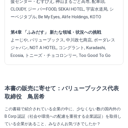
援センター・むすびえ, 神山まるごと高専, 配車頭,
CLOUDY, ジー バーFOOD, SEKAI HOTEL, 宇宙水道局, シ
ーベジタブル, Be My Eyes, Alife Holdings, KOTO
第4章 「ふみだす」 新たな領域・状況への挑戦
よーじや, バリューブックス, 中川政七商店, ボーダレス
ジャパン, NOT A HOTEL, コングラント, Kuradashi,
Ecosia, トニーズ・チョコロンリー, Too Good To Go
本書の販売に寄せて：バリューブックス代表
取締役 鳥居希
この書籍で紹介されている企業の中に、少なくない数の国内外の
B Corp 認証（社会や環境への配慮を重視する企業認証）を取得し
ている企業があること、みなさんお気づきでしたか？