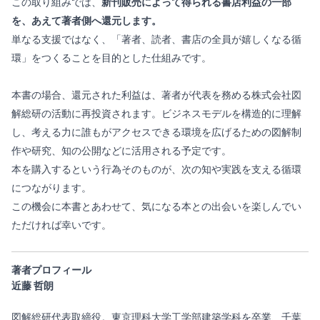
この取り組みでは、
新刊販売によって得られる書店利益の一部
を、あえて著者側へ還元します。
単なる支援ではなく、「著者、読者、書店の全員が嬉しくなる循
環」をつくることを目的とした仕組みです。
本書の場合、還元された利益は、著者が代表を務める株式会社図
解総研の活動に再投資されます。ビジネスモデルを構造的に理解
し、考える力に誰もがアクセスできる環境を広げるための図解制
作や研究、知の公開などに活用される予定です。
本を購入するという行為そのものが、次の知や実践を支える循環
につながります。
この機会に本書とあわせて、気になる本との出会いを楽しんでい
ただければ幸いです。
著者プロフィール
近藤 哲朗
図解総研代表取締役。東京理科大学工学部建築学科を卒業、千葉