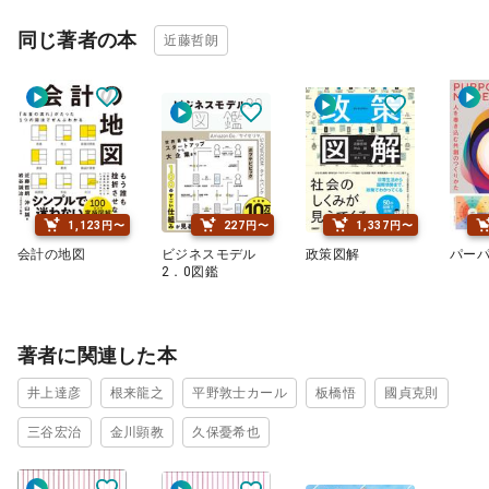
同じ著者の本
近藤哲朗
1,123円〜
227円〜
1,337円〜
会計の地図
ビジネスモデル
政策図解
パー
2．0図鑑
著者に関連した本
井上達彦
根来龍之
平野敦士カール
板橋悟
國貞克則
三谷宏治
金川顕教
久保憂希也