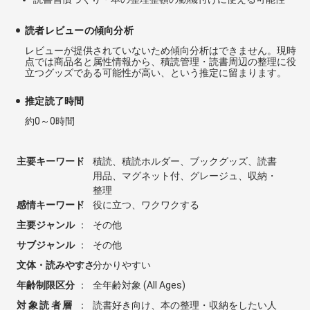
読者レビューの傾向分析
レビューが提供されていないため傾向分析はできません。現時
点では商品名と属性情報から、積読管理・読書周辺の整理に役
立つグッズである可能性が高い、という推定に留まります。
推定読了時間
約0～0時間
主要キーワード
：
積読、積読ホルダー、ブックグッズ、読書
用品、マグネット付、グレージュ、収納・
整理
感情キーワード
：
役に立つ、ワクワクする
主要ジャンル
：
その他
サブジャンル
：
その他
文体・読みやすさ
：
分かりやすい
年齢制限区分
：
全年齢対象 (All Ages)
対象読者層
：
読書好き向け、本の整理・収納をしたい人