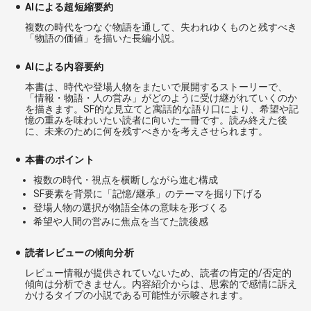
AIによる超短縮要約
複数の時代をつなぐ物語を通して、失われゆくものと残すべき
「物語の価値」を描いた長編小説。
AIによる内容要約
本書は、時代や登場人物をまたいで展開するストーリーで、
「情報・物語・人の営み」がどのように受け継がれていくのか
を描きます。SF的な見立てと寓話的な語り口により、希望や記
憶の重みを味わいたい読者に向いた一冊です。読み終えた後
に、未来のために何を残すべきかを考えさせられます。
本書のポイント
複数の時代・視点を横断しながら進む構成
SF要素を背景に「記憶/継承」のテーマを掘り下げる
登場人物の選択が物語全体の意味を形づくる
希望や人間の営みに焦点を当てた読後感
読者レビューの傾向分析
レビュー情報が提供されていないため、読者の肯定的/否定的
傾向は分析できません。内容紹介からは、思索的で感情に訴え
かけるタイプの小説である可能性が示唆されます。