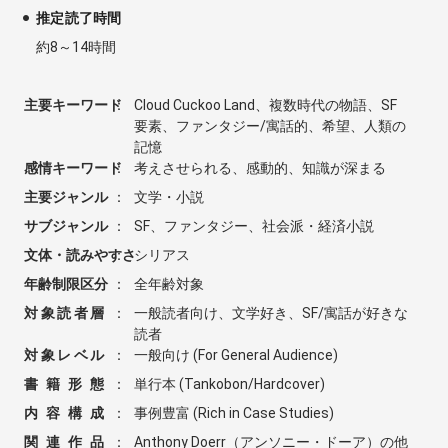
推定読了時間
約8～14時間
主要キーワード
：
Cloud Cuckoo Land、複数時代の物語、SF
要素、ファンタジー/寓話的、希望、人類の
記憶
感情キーワード
：
考えさせられる、感動的、知識が深まる
主要ジャンル
：
文学・小説
サブジャンル
：
SF、ファンタジー、社会派・経済小説
文体・読みやすさ
：
シリアス
年齢制限区分
：
全年齢対象
対象読者層
：
一般読者向け、文学好き、SF/寓話が好きな
読者
対象レベル
：
一般向け (For General Audience)
書籍形態
：
単行本 (Tankobon/Hardcover)
内容構成
：
事例豊富 (Rich in Case Studies)
関連作品
：
Anthony Doerr（アンソニー・ドーア）の他