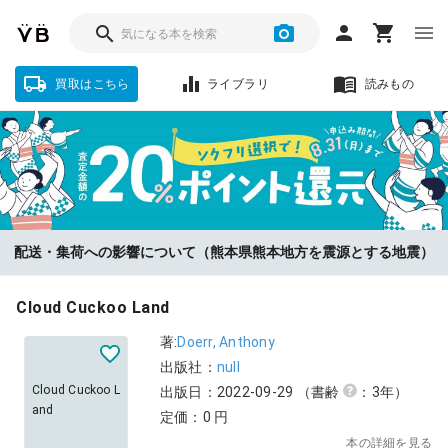
買取はこちら
ライブラリ
読みもの
ソクフリをお選びいただいた方に、査定金額の『20%』をポイント還
配送・集荷への影響について（熊本県熊本地方を震源とする地震）
元！【8/31まで】
Cloud Cuckoo Land
著:
Doerr, Anthony
出版社：
null
Cloud Cuckoo L
出版日：2022-09-29
（書齢
：3年）
and
定価：0 円
本の詳細を見る