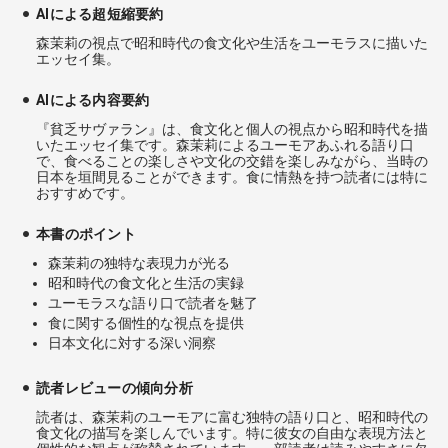
AIによる超短縮要約
森茉莉の視点で昭和時代の食文化や生活をユーモラスに描いた
エッセイ集。
AIによる内容要約
『貧乏サヴァラン』は、食文化と個人の視点から昭和時代を描
いたエッセイ集です。森茉莉によるユーモアあふれる語り口
で、食べることの楽しさや文化の交錯を楽しみながら、当時の
日本を垣間見ることができます。食に情熱を持つ読者には特に
おすすめです。
本書のポイント
森茉莉の独特な表現力が光る
昭和時代の食文化と生活の実録
ユーモラスな語り口で読者を魅了
食に関する個性的な視点を提供
日本文化に対する深い洞察
読者レビューの傾向分析
読者は、森茉莉のユーモアに富む独特の語り口と、昭和時代の
食文化の描写を楽しんでいます。特に彼女の自由な表現方法と