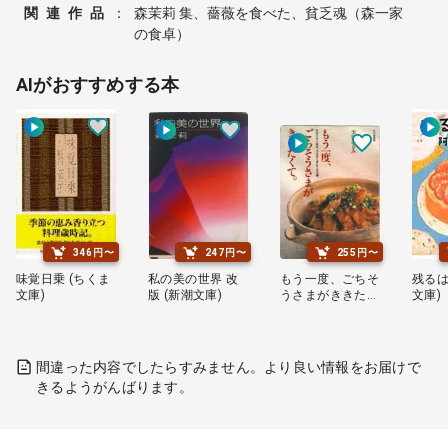
関連作品
：
森茉莉 集、薔薇を食べた、貧乏魂（森一家
の食卓）
AIがおすすめする本
346円〜
247円〜
255円〜
味覚日乗 (ちくま
私の美の世界 改
もう一度、ごちそ
残るは
文庫)
版 (新潮文庫)
うさまがききたく
文庫)
て。
間違った内容でしたらすみません。より良い情報をお届けで
きるようがんばります。