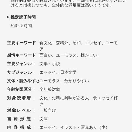
個性的な観点が称賛されています。一部読者は読みやすさに欠
けると指摘しつつも、全体的な満足度は高いようです。
推定読了時間
約3～5時間
主要キーワード
：
食文化、森鴎外、昭和、エッセイ、ユーモ
ア
感情キーワード
：
面白い、ユーモラス、懐かしい
主要ジャンル
：
文学・小説
サブジャンル
：
エッセイ、日本文学
文体・読みやすさ
：
ユーモラス、分かりやすい
年齢制限区分
：
全年齢対象
対象読者層
：
文化・史料に興味がある人、食エッセイ好
き
対象レベル
：
一般向け
書籍形態
：
文庫
内容構成
：
エッセイ、イラスト・写真あり（少）