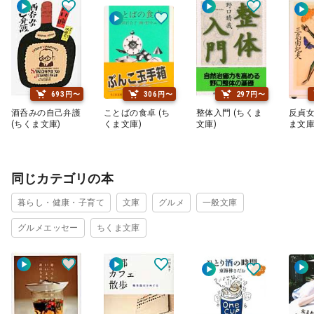
693円〜
306円〜
297円〜
酒呑みの自己弁護
ことばの食卓 (ち
整体入門 (ちくま
反貞女
(ちくま文庫)
くま文庫)
文庫)
ま文庫
同じカテゴリの本
暮らし・健康・子育て
文庫
グルメ
一般文庫
グルメエッセー
ちくま文庫