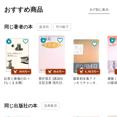
おすすめ商品
タグ別に表示
同じ著者の本
森茉莉
早川暢子
449円〜
866円〜
6,953円〜
紅茶と薔薇の日々
贅沢貧乏 (講談社
森茉莉全集 7 ド
薔薇
(ちくま文庫)
文芸文庫 現代日
ッキリチャンネル
の寝床
本のエッセイ)
2
芸文庫
同じ出版社の本
筑摩書房