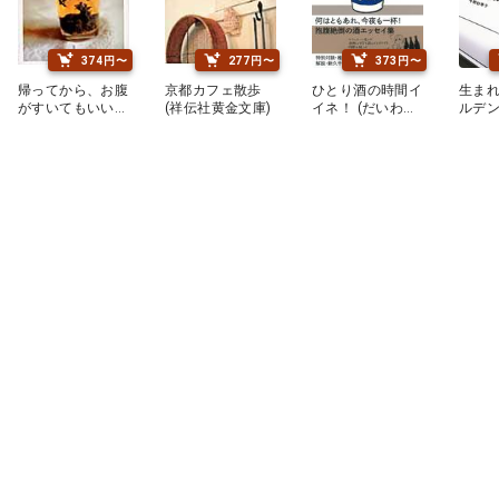
374円〜
277円〜
373円〜
帰ってから、お腹
京都カフェ散歩
ひとり酒の時間イ
生ま
がすいてもいいよ
(祥伝社黄金文庫)
イネ！ (だいわ文
ルデン
うにと思ったの
庫)
庫)
だ。 (文春文庫)