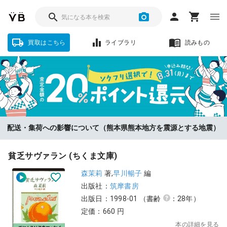
買取はこちら
ライブラリ
読みもの
ソクフリをお選びいただいた方に、査定金額の『20%』をポイント還
配送・集荷への影響について（熊本県熊本地方を震源とする地震）
元！【8/31まで】
貧乏サヴァラン (ちくま文庫)
森茉莉
著,
早川暢子
編
出版社：
筑摩書房
出版日：1998-01
（書齢
：28年）
定価：660 円
本の詳細を見る