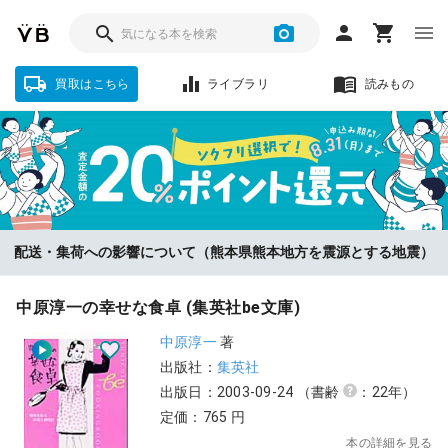
買取はこちら
ライブラリ
読みもの
ソクフリをお選びいただいた方に、査定金額の『20%』をポイント還
配送・集荷への影響について（熊本県熊本地方を震源とする地震）
元！【8/31まで】
中原淳一の幸せな食卓 (集英社be文庫)
中原淳一
著
出版社：
集英社
出版日：2003-09-24
（書齢
：22年）
定価：765 円
本の詳細を見る