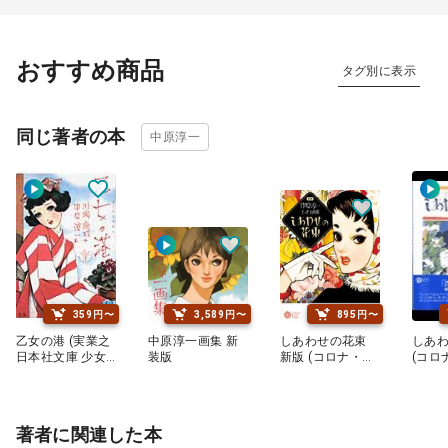
おすすめ商品
タグ別に表示
同じ著者の本
中原淳一
359円〜
3,589円〜
895円〜
乙女の港 (実業之
中原淳一画集 新
しあわせの花束
しあ
日本社文庫 少女
装版
新版 (コロナ・ブ
(コロ
の友コレクショ
ックス)
ス)
ン)
著者に関連した本