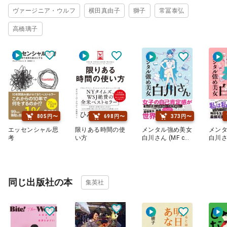
ヴァージニア・ウルフ
横田真由子
獅子
常冨泰弘
高橋璃子
805円〜
698円〜
373円〜
エッセンシャル思
限りある時間の使
メンタル強め美女
メン
考
い方
白川さん (MF co
白川さん
mic essay)
omic 
同じ出版社の本
集英社