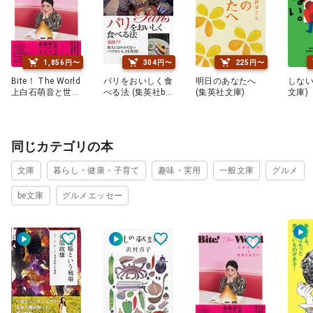
1,856円〜
304円〜
225円〜
Bite！ The World
パリをおいしく食
明日のあなたへ
しない
上白石萌音と世界
べる法 (集英社be
(集英社文庫)
文庫)
をガブリ！
文庫)
同じカテゴリの本
文庫
暮らし・健康・子育て
趣味・実用
一般文庫
グルメ
be文庫
グルメエッセー