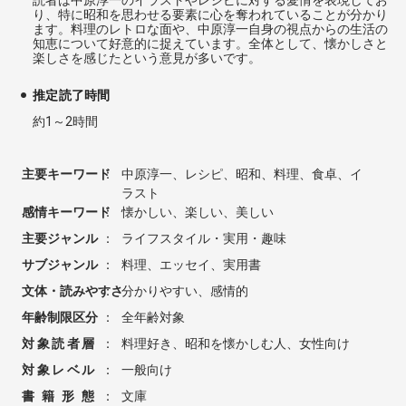
読者は中原淳一のイラストやレシピに対する愛情を表現してお
り、特に昭和を思わせる要素に心を奪われていることが分かり
ます。料理のレトロな面や、中原淳一自身の視点からの生活の
知恵について好意的に捉えています。全体として、懐かしさと
楽しさを感じたという意見が多いです。
推定読了時間
約1～2時間
主要キーワード
：
中原淳一、レシピ、昭和、料理、食卓、イ
ラスト
感情キーワード
：
懐かしい、楽しい、美しい
主要ジャンル
：
ライフスタイル・実用・趣味
サブジャンル
：
料理、エッセイ、実用書
文体・読みやすさ
：
分かりやすい、感情的
年齢制限区分
：
全年齢対象
対象読者層
：
料理好き、昭和を懐かしむ人、女性向け
対象レベル
：
一般向け
書籍形態
：
文庫