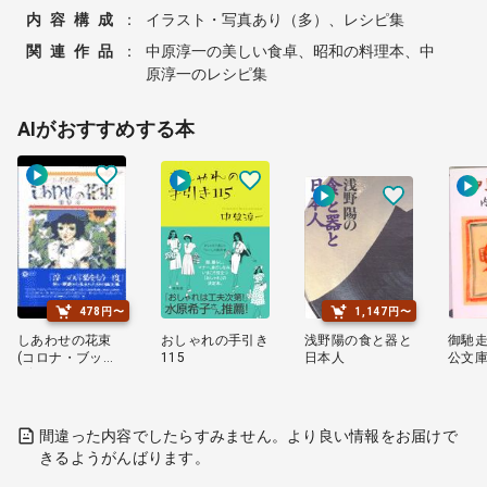
内容構成
：
イラスト・写真あり（多）、レシピ集
関連作品
：
中原淳一の美しい食卓、昭和の料理本、中
原淳一のレシピ集
AIがおすすめする本
478円〜
1,147円〜
しあわせの花束
おしゃれの手引き
浅野陽の食と器と
御馳走
(コロナ・ブック
115
日本人
公文庫
ス)
間違った内容でしたらすみません。より良い情報をお届けで
きるようがんばります。