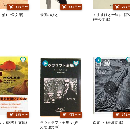
549円〜
684円〜
209円
猫 (中公文庫)
最後のひと
くますけと一緒に 新装
(中公文庫)
275円〜
433円〜
542円
es． (講談社文庫)
ラヴクラフト全集 5 (創
白鯨 下 (岩波文庫)
元推理文庫)