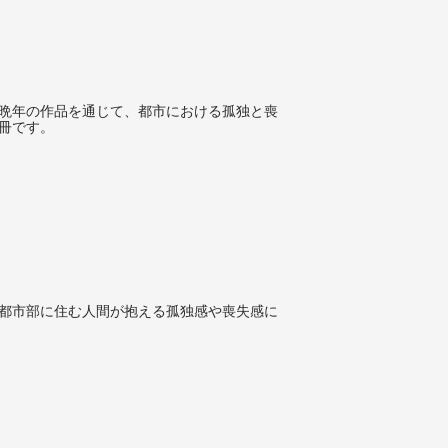
晩年の作品を通じて、都市における孤独と喪
冊です。
都市部に住む人間が抱える孤独感や喪失感に