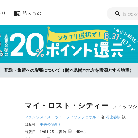
ラリ
読みもの
リをお選びいただいた方に、査定金額の『20%』をポイント還元！【8/3
配送・集荷への影響について（熊本県熊本地方を震源とする地震）
マイ・ロスト・シティー
フィッツジ
フランシス・スコット・フィッツジェラルド
著,
村上春樹
訳
出版社：
中央公論新社
出版日：1981-05
（書齢
：45年）