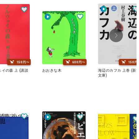
150円〜
600円〜
150円
イの森 上 (講談
おおきな木
海辺のカフカ 上巻 (新
文庫)