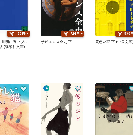
150円〜
724円〜
530円
く透明に近いブル
サピエンス全史 下
黄色い家 下 (中公文庫)
版 (講談社文庫)