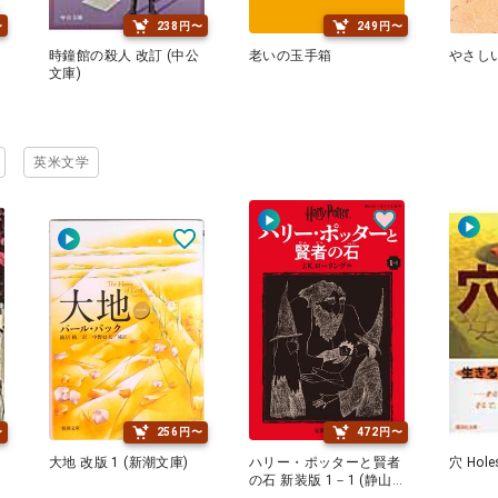
〜
238円〜
249円〜
時鐘館の殺人 改訂 (中公
老いの玉手箱
やさしい
文庫)
英米文学
〜
256円〜
472円〜
大地 改版 1 (新潮文庫)
ハリー・ポッターと賢者
穴 Hol
の石 新装版 1－1 (静山
社ペガサス文庫)