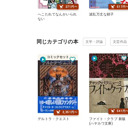
271円〜
517円
へこたれてなんかいられ
波乱万丈な頼子
ない
同じカテゴリの本
文学・評論
文芸作品
コミックセット
541円
2,351円〜
デルトラ・クエスト
ファイト・クラブ 新版
(ハヤカワ文庫)