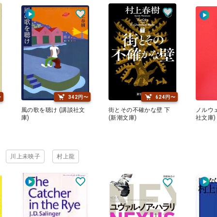
〜
342円〜
624円〜
と
風の歌を聴け (講談社文
街とその不確かな壁 下
ノルウェ
庫)
(新潮文庫)
社文庫)
川上未映子
村上龍