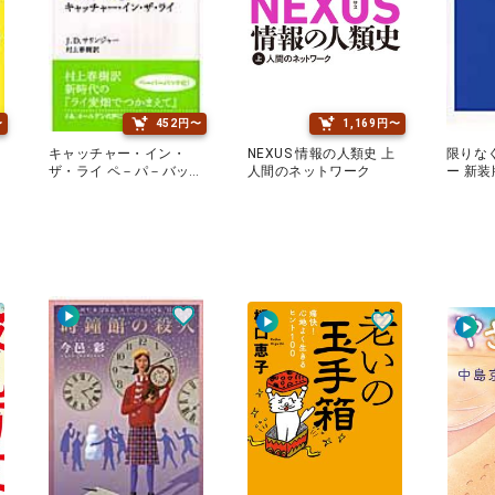
〜
452円〜
1,169円〜
キャッチャー・イン・
NEXUS 情報の人類史 上
限りな
ザ・ライ ペ－パ－バッ
人間のネットワーク
ー 新装
ク・エディション