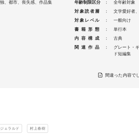
独、都市、喪失感、作品集
年齢制限区分
：
全年齢対象
対象読者層
：
文学愛好者
対象レベル
：
一般向け
書籍形態
：
単行本
内容構成
：
古典
関連作品
：
グレート・
ド短編集
間違った内容で
ツジェラルド
村上春樹