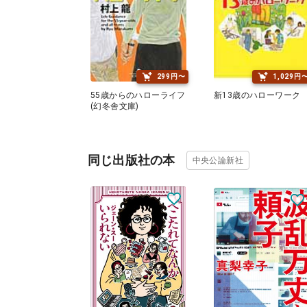
299円〜
1,029円
55歳からのハローライフ
新13歳のハローワーク
(幻冬舎文庫)
同じ出版社の本
中央公論新社