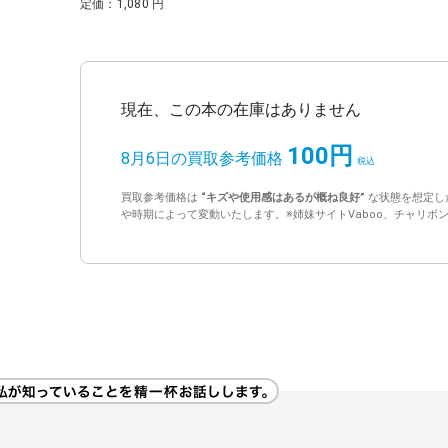
定価：1,080 円
現在、この本の在庫はありません
100円
8月6日の買取参考価格
買取参考価格は
“キズや使用感はあるが概ね良好”
な状態を想定し
や時期によって変動いたします。※姉妹サイトVaboo、チャリボ