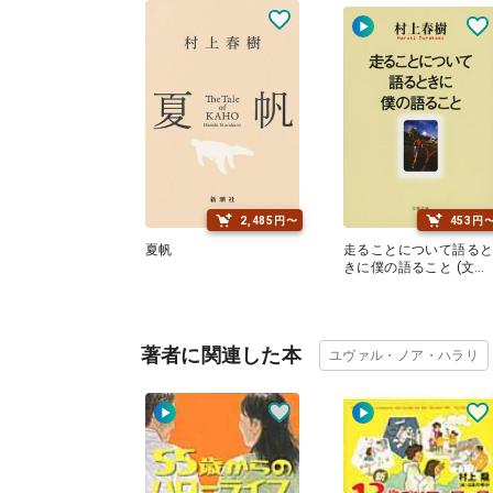
2,485円〜
453円
夏帆
走ることについて語る
きに僕の語ること (文春
文庫)
著者に関連した本
ユヴァル・ノア・ハラリ