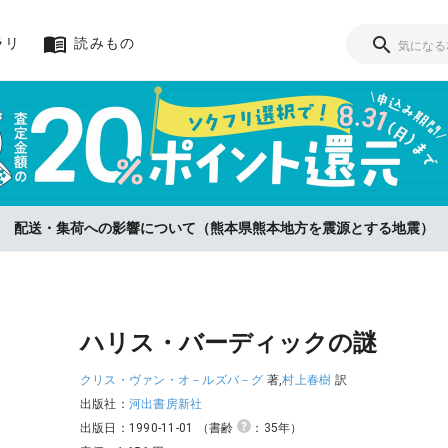
ラリ
読みもの
リをお選びいただいた方に、査定金額の『20%』をポイント還元！【8/3
配送・集荷への影響について（熊本県熊本地方を震源とする地震）
ハリス・バーディックの謎
クリス・ヴァン・オ－ルズバ－グ
著,
村上春樹
訳
出版社：
河出書房新社
出版日：1990-11-01
（書齢
：35年）