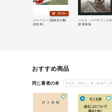
787円〜
ジャーニー (講談社の翻
ハリス・バーディック
訳絵本)
謎 新装版
おすすめ商品
同じ著者の本
クリス・ヴァン・オ－ルズバ－