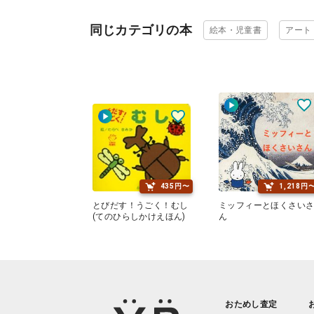
同じカテゴリの本
絵本・児童書
アート
435円〜
1,218円
とびだす！うごく！むし
ミッフィーとほくさい
(てのひらしかけえほん)
ん
おためし査定