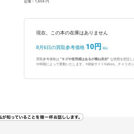
定価：1,656 円
現在、この本の在庫はありません
10円
8月6日の買取参考価格
買取参考価格は
“キズや使用感はあるが概ね良好”
な状態を想定し
や時期によって変動いたします。※姉妹サイトVaboo、チャリボ