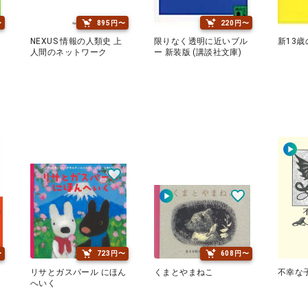
〜
895円〜
220円〜
NEXUS 情報の人類史 上
限りなく透明に近いブル
新13
人間のネットワーク
ー 新装版 (講談社文庫)
〜
723円〜
608円〜
リサとガスパール にほん
くまとやまねこ
不幸な
へいく