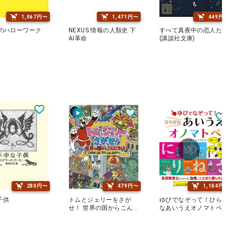
1,067円〜
1,471円〜
449円
歳のハローワーク
NEXUS 情報の人類史 下
すべて真夜中の恋人た
AI革命
(講談社文庫)
280円〜
479円〜
1,104円
子供
トムとジェリーをさが
ゆびでなぞって！ひら
せ！ 世界の国からこんに
なあいうえオノマトペ
ちは