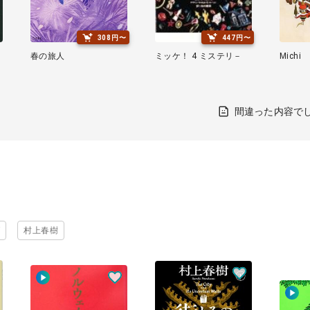
308円〜
447円〜
の
春の旅人
ミッケ！ 4 ミステリ－
Michi
間違った内容で
グ
村上春樹