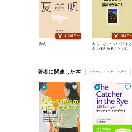
2,485円〜
453円
夏帆
走ることについて語る
きに僕の語ること (文春
文庫)
著者に関連した本
ユヴァル・ノア・ハラリ