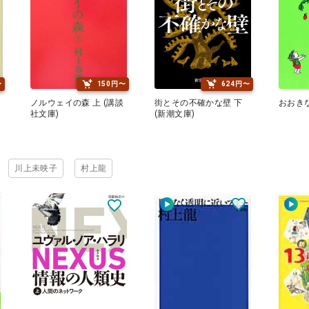
〜
150円〜
624円〜
と
ノルウェイの森 上 (講談
街とその不確かな壁 下
おおき
社文庫)
(新潮文庫)
川上未映子
村上龍