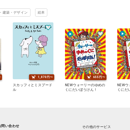
・建築・デザイン
絵本
〜
1,870円〜
655円〜
さ
スカッフィとミスプード
NEWウォーリーのゆめの
NEW
ル
くにだいぼうけん！
くにだ
お問い合わせ
その他のサービス