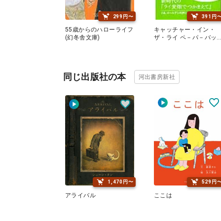
299円〜
391円
55歳からのハローライフ
キャッチャー・イン・
(幻冬舎文庫)
ザ・ライ ペ－パ－バッ
ク・エディション
同じ出版社の本
河出書房新社
1,470円〜
529円
アライバル
ここは