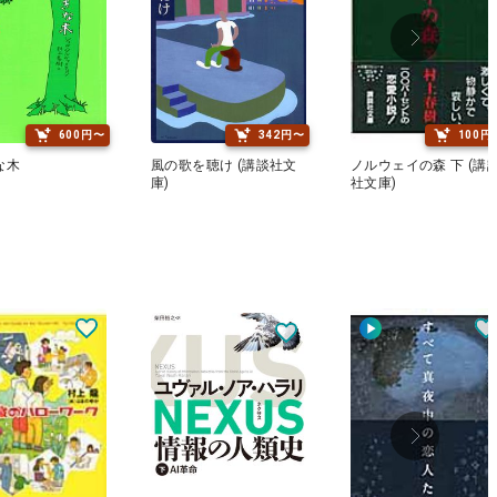
600円〜
342円〜
100円
な木
風の歌を聴け (講談社文
ノルウェイの森 下 (講
庫)
社文庫)