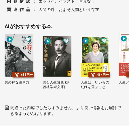
内容構成
：
エッセイ、イラスト・写真なし
関連作品
：
人間の絆、およそ人間という存在
AIがおすすめする本
635円〜
464円〜
男の粋な生き方
漱石人生論集 (講
人生は、いいもの
人生
談社学術文庫)
だけを選ぶことは
できない (だいわ
文庫)
間違った内容でしたらすみません。より良い情報をお届けで
きるようがんばります。