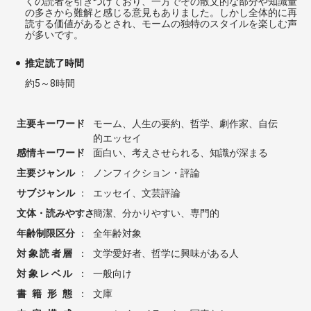
くの読者を引きつけており、一方でその散文的な部分や知識量
の多さから難解と感じる意見もありました。しかし全体的に再
読する価値があるとされ、モームの独特のスタイルを楽しむ声
が多いです。
推定読了時間
約5～8時間
主要キーワード
：
モーム、人生の要約、哲学、劇作家、自伝
的エッセイ
感情キーワード
：
面白い、考えさせられる、知識が深まる
主要ジャンル
：
ノンフィクション・評論
サブジャンル
：
エッセイ、文芸評論
文体・読みやすさ
：
簡潔、分かりやすい、専門的
年齢制限区分
：
全年齢対象
対象読者層
：
文学愛好者、哲学に興味がある人
対象レベル
：
一般向け
書籍形態
：
文庫