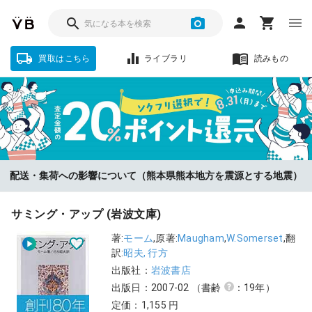
買取はこちら
ライブラリ
読みもの
ソクフリをお選びいただいた方に、査定金額の『20%』をポイント還
配送・集荷への影響について（熊本県熊本地方を震源とする地震）
元！【8/31まで】
サミング・アップ (岩波文庫)
著:
モーム
,原著:
Maugham
,
W.Somerset
,翻
訳:
昭夫, 行方
出版社：
岩波書店
出版日：2007-02
（書齢
：19年）
定価：1,155 円