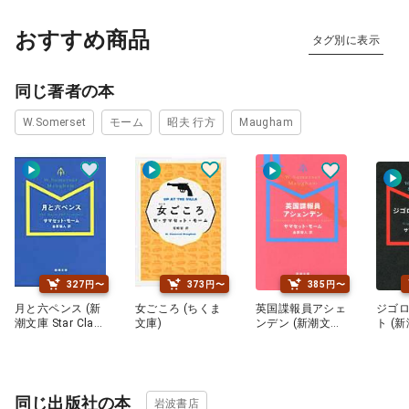
おすすめ商品
タグ別に表示
同じ著者の本
W.Somerset
モーム
昭夫 行方
Maugham
327円〜
373円〜
385円〜
月と六ペンス (新
女ごころ (ちくま
英国諜報員アシェ
ジゴ
潮文庫 Star Clas
文庫)
ンデン (新潮文庫
ト (新
sics名作新訳コレ
Star Classics名
Clas
クション)
作新訳コレクショ
訳コレ
ン)
同じ出版社の本
岩波書店