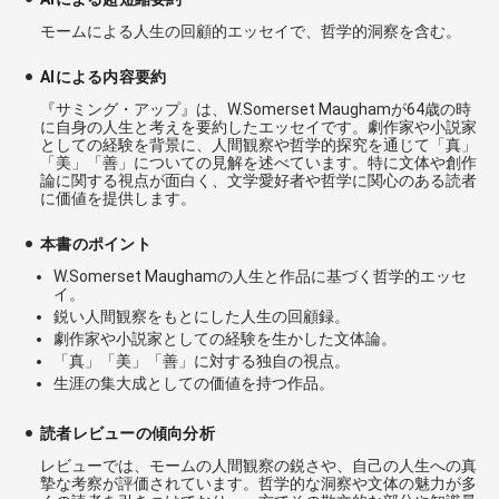
モームによる人生の回顧的エッセイで、哲学的洞察を含む。
AIによる内容要約
『サミング・アップ』は、W.Somerset Maughamが64歳の時
に自身の人生と考えを要約したエッセイです。劇作家や小説家
としての経験を背景に、人間観察や哲学的探究を通じて「真」
「美」「善」についての見解を述べています。特に文体や創作
論に関する視点が面白く、文学愛好者や哲学に関心のある読者
に価値を提供します。
本書のポイント
W.Somerset Maughamの人生と作品に基づく哲学的エッセ
イ。
鋭い人間観察をもとにした人生の回顧録。
劇作家や小説家としての経験を生かした文体論。
「真」「美」「善」に対する独自の視点。
生涯の集大成としての価値を持つ作品。
読者レビューの傾向分析
レビューでは、モームの人間観察の鋭さや、自己の人生への真
摯な考察が評価されています。哲学的な洞察や文体の魅力が多