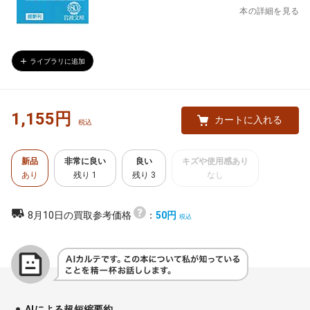
本の詳細を見る
ライブラリに追加
1,155円
カートに入れる
新品
非常に良い
良い
キズや使用感あり
あり
残り 1
残り 3
なし
8月10日の買取参考価格
：
50円
AIによる超短縮要約