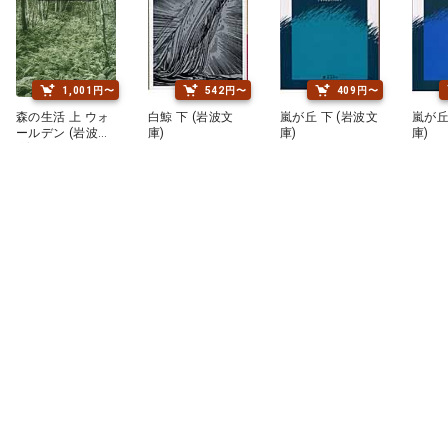
1,001円〜
542円〜
409円〜
森の生活 上 ウォ
白鯨 下 (岩波文
嵐が丘 下 (岩波文
嵐が丘
ールデン (岩波文
庫)
庫)
庫)
庫)