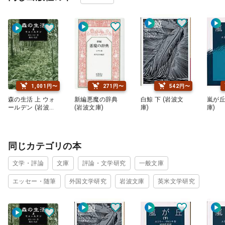
1,001円〜
271円〜
542円〜
森の生活 上 ウォ
新編悪魔の辞典
白鯨 下 (岩波文
嵐が丘
ールデン (岩波文
(岩波文庫)
庫)
庫)
庫)
同じカテゴリの本
文学・評論
文庫
評論・文学研究
一般文庫
エッセー・随筆
外国文学研究
岩波文庫
英米文学研究