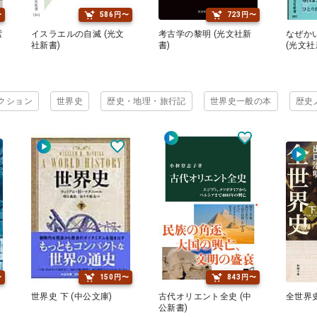
〜
586円〜
723円〜
紫
イスラエルの自滅 (光文
考古学の黎明 (光文社新
なぜか
社新書)
書)
(光文社
クション
世界史
歴史・地理・旅行記
世界史一般の本
歴史
〜
150円〜
843円〜
世界史 下 (中公文庫)
古代オリエント全史 (中
全世界史
公新書)