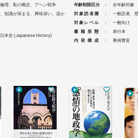
倫理、恥の概念、アヘン戦争
年齢制限区分
：
全年齢対象
、知識が深まる、興味深い、温か
対象読者層
：
一般読者、
対象レベル
：
一般向け
書籍形態
：
単行本
日本史 (Japanese History)
内容構成
：
事例豊富