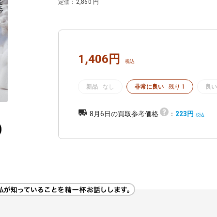
定価：2,860 円
1,406円
新品
なし
非常に良い
残り 1
良い
8月6日の買取参考価格
：
223円