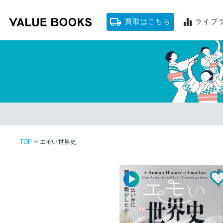
買取はこちら
ライブ
ソクフ
TOP
>
エモい世界史