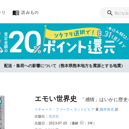
ラリ
読みもの
リをお選びいただいた方に、査定金額の『20%』をポイント還元！【8/3
配送・集荷への影響について（熊本県熊本地方を震源とする地震）
エモい世界史
「感情」はいかに歴史
リチャード・ファース＝ゴッドビヒア
著,
橋本篤史
訳
出版社：
光文社
出版日：2023-07-20
（書齢
：3年）