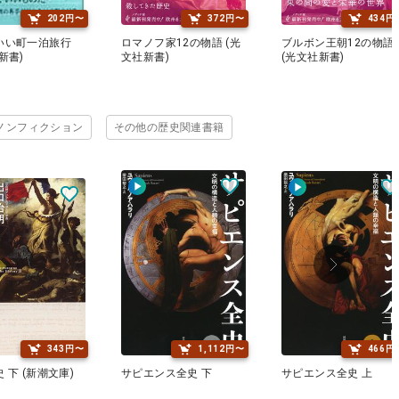
202円〜
372円〜
434円
いい町一泊旅行
ロマノフ家12の物語 (光
ブルボン王朝12の物語
新書)
文社新書)
(光文社新書)
ノンフィクション
その他の歴史関連書籍
343円〜
1,112円〜
466円
 下 (新潮文庫)
サピエンス全史 下
サピエンス全史 上