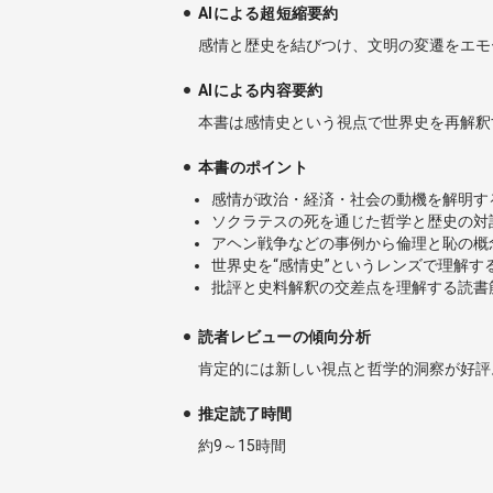
AIによる超短縮要約
感情と歴史を結びつけ、文明の変遷をエモ
AIによる内容要約
本書は感情史という視点で世界史を再解釈
本書のポイント
感情が政治・経済・社会の動機を解明す
ソクラテスの死を通じた哲学と歴史の対
アヘン戦争などの事例から倫理と恥の概
世界史を“感情史”というレンズで理解す
批評と史料解釈の交差点を理解する読書
読者レビューの傾向分析
肯定的には新しい視点と哲学的洞察が好評
推定読了時間
約9～15時間