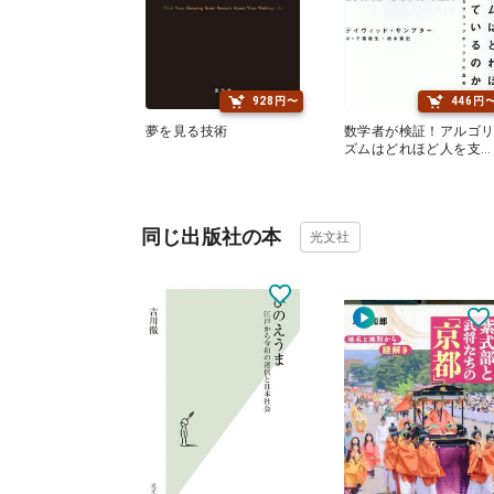
928円〜
446円
夢を見る技術
数学者が検証！アルゴ
ズムはどれほど人を支
しているのか？
同じ出版社の本
光文社