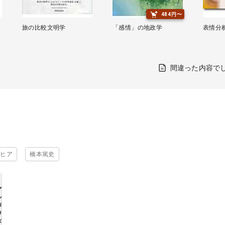
484円〜
旅の比較文明学
「感情」の地政学
表情分
間違った内容で
ビヒア
橋本篤史