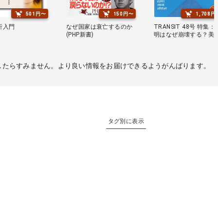
501円〜
150円〜
1,708円
析入門
なぜ国家は衰亡するのか
TRANSIT 48号 特集：
(PHP新書)
明はなぜ崩壊する？美
き古代文明への旅 (講談
社MOOK)
したらすみません。より良い情報をお届けできるようがんばります。
タグ別に表示