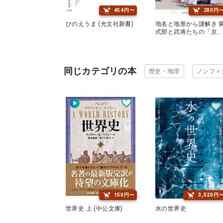
454円〜
280円
ひのえうま (光文社新書)
地名と地形から謎解き 
式部と武将たちの「京
都」 (光文社知恵の森文
庫)
同じカテゴリの本
歴史・地理
ノンフィ
150円〜
3,520円
世界史 上 (中公文庫)
水の世界史