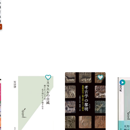
〜
リ
配