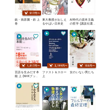
517円〜
銃・病原菌・鉄 上
東大教授がおしえ
AI時代の資本主義
巻
るやばい日本史
の哲学 (講談社選
書メチエ)
1,017円〜
2,199円〜
150円〜
言語を生みだす本
ファスト＆スロー
女のいない男たち
能 上 (NHKブック
上
ス)