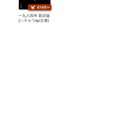
874円〜
一九八四年 新訳版
(ハヤカワepi文庫)