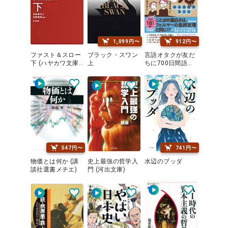
1,099円〜
912円〜
ファスト＆スロー
ブラック・スワン
言語オタクが友だ
下 (ハヤカワ文庫N
上
ちに700日間語り
F ハヤカワ・ノン
続けて引きずり込
フィクション文庫)
んだ言語沼
547円〜
741円〜
物価とは何か (講
史上最強の哲学入
水辺のブッダ
談社選書メチエ)
門 (河出文庫)