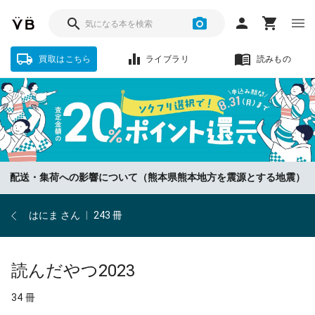
買取はこちら
ライブラリ
読みもの
配送・集荷への影響について（熊本県熊本地方を震源とする地震）
はにま さん
|
243 冊
読んだやつ2023
34 冊