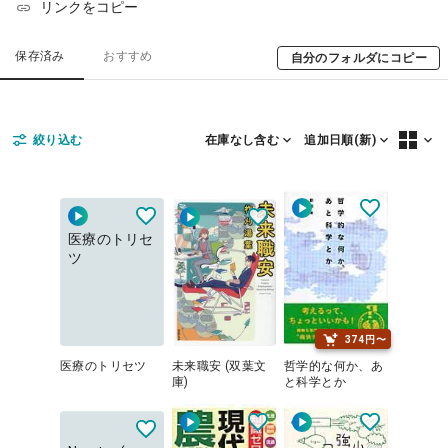
リンクをコピー
保存済み
おすすめ
自分のフォルダにコピー
絞り込む
追加日順(新)
在庫なし含む
医療のトリセ
ツ
374円〜
医療のトリセツ
未来職安 (双葉文
哲学的な何か、あ
庫)
と科学とか