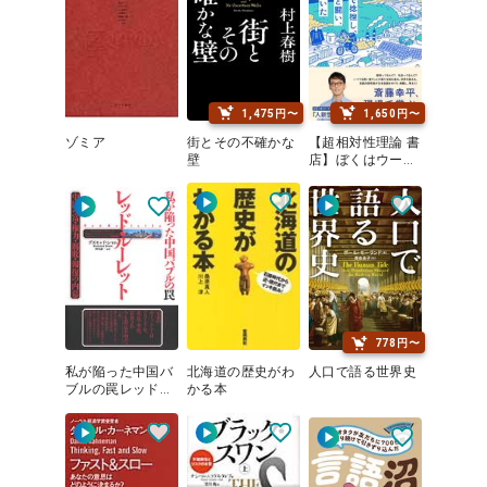
1,475円〜
1,650円〜
ゾミア
街とその不確かな
【超相対性理論 書
壁
店】ぼくはウーバ
ーで捻挫し、山で
シカと闘い、水俣
で泣いた
778円〜
私が陥った中国バ
北海道の歴史がわ
人口で語る世界史
ブルの罠レッド・
かる本
ルーレット