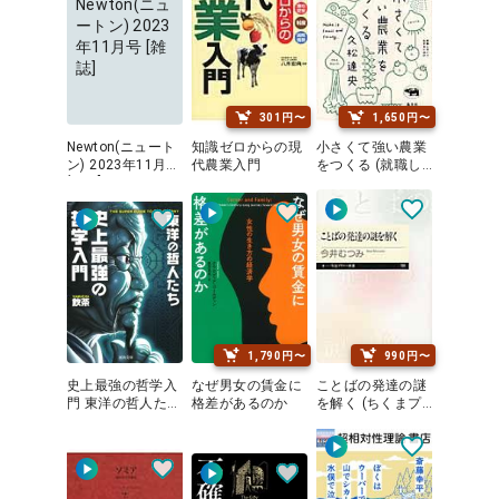
Newton(ニュ
ートン) 2023
年11月号 [雑
誌]
301円〜
1,650円〜
Newton(ニュート
知識ゼロからの現
小さくて強い農業
ン) 2023年11月号
代農業入門
をつくる (就職し
[雑誌]
ないで生きるには
21)
1,790円〜
990円〜
史上最強の哲学入
なぜ男女の賃金に
ことばの発達の謎
門 東洋の哲人たち
格差があるのか
を解く (ちくまプ
(河出文庫)
リマ－新書)