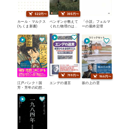
522円〜
305円〜
カール・マルクス
ペンギンが教えて
「小説」フェルマ
(ちくま新書)
くれた物理のはな
ーの最終定理
し (河出ブックス)
コミックセット
799円〜
966円〜
江戸パンク！国
エンデの遺言
坂の上の雲
芳・芳年の幻想劇
画