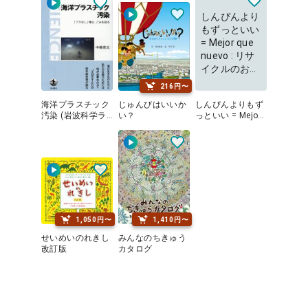
しんぴんより
もずっといい
= Mejor que
nuevo : リサ
イクルのおは
なし
216円〜
海洋プラスチック
じゅんびはいいか
しんぴんよりもず
汚染 (岩波科学ラ
い？
っといい = Mejor
イブラリー)
que nuevo : リサ
イクルのおはなし
1,050円〜
1,410円〜
せいめいのれきし
みんなのちきゅう
改訂版
カタログ