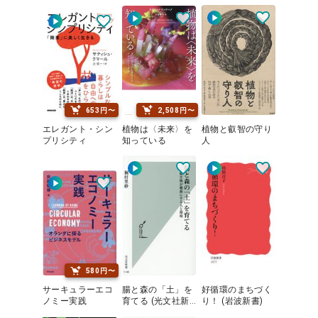
今の世代で終わら
せる
653円〜
2,508円〜
エレガント・シン
植物は〈未来〉を
植物と叡智の守り
プリシティ
知っている
人
580円〜
サーキュラーエコ
腸と森の「土」を
好循環のまちづく
ノミー実践
育てる (光文社新
り！ (岩波新書)
書)