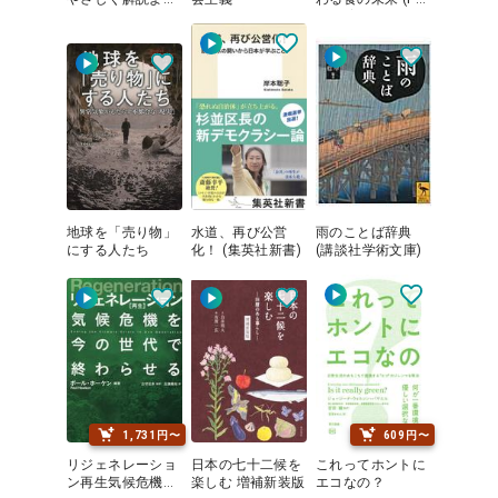
わかる土中環境
P新書)
地球を「売り物」
水道、再び公営
雨のことば辞典
にする人たち
化！ (集英社新書)
(講談社学術文庫)
1,731円〜
609円〜
リジェネレーショ
日本の七十二候を
これってホントに
ン再生気候危機を
楽しむ 増補新装版
エコなの？