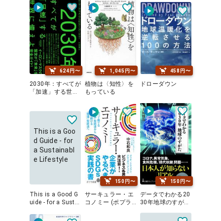
624円〜
1,045円〜
458円〜
2030年：すべてが
植物は〈知性〉を
ドローダウン
「加速」する世界
もっている
に備えよ
This is a Goo
d Guide - for
a Sustainabl
e Lifestyle
150円〜
150円〜
This is a Good G
サーキュラー・エ
データでわかる20
uide - for a Sustai
コノミー (ポプラ
30年地球のすがた
nable Lifestyle
新書)
(日経プレミアシリ
ーズ)