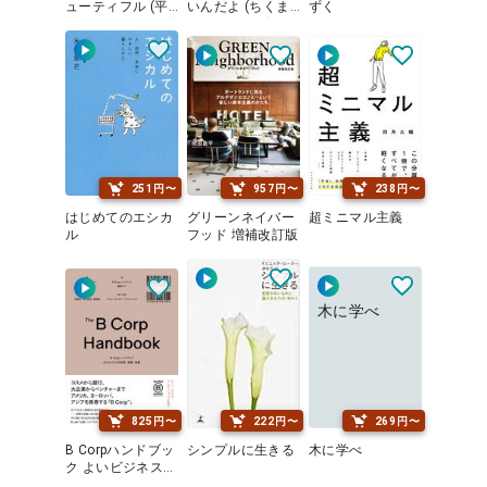
ューティフル (平
いんだよ (ちくま
ずく
凡社ライブラリー)
プリマ－新書)
251円〜
957円〜
238円〜
はじめてのエシカ
グリーンネイバー
超ミニマル主義
ル
フッド 増補改訂版
木に学べ
825円〜
222円〜
269円〜
B Corpハンドブッ
シンプルに生きる
木に学べ
ク よいビジネスの
計測・実践・改善