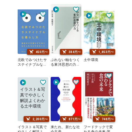
450円〜
384円〜
1,853円〜
北欧でみつけたサ
ぶれない軸をつく
土中環境
ステイナブルな暮
る東洋思想の力
らし方
(光文社新書)
イラスト＆写
真でやさしく
解説よくわか
る土中環境
2,200円〜
871円〜
748円〜
イラスト＆写真で
来たれ、新たな社
フードテックで変
やさしく解説よく
会主義
わる食の未来 (PH