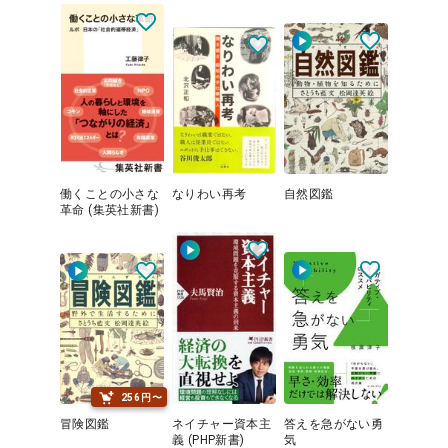
働くことの小さな
なりわい再考
自然図鑑
革命 (集英社新書)
256円〜
冒険図鑑
ネイチャー資本主
答えを急がない勇
義 (PHP新書)
気