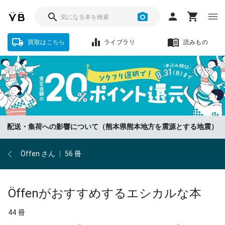
買取はこちら
ライブラリ
読みもの
配送・集荷への影響について（熊本県熊本地方を震源とする地震）
Öffen さん
|
56 冊
Öffenがおすすめするエシカルな本
44 冊