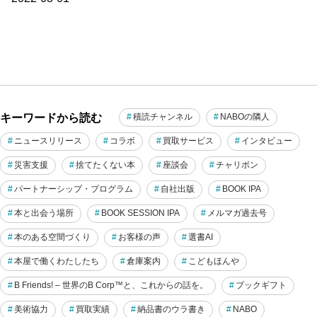
キーワードから読む
積読チャンネル
NABOの隣人
ニュースリリース
コラボ
買取サービス
インタビュー
災害支援
捨てたくない本
座談会
チャリボン
パートナーシップ・プログラム
自社出版
BOOK IPA
本と出会う場所
BOOK SESSION IPA
メルマガ過去号
本のある空間づくり
お客様の声
選書AI
本屋で働くわたしたち
倉庫案内
こどもほんや
B Friends! – 世界のB Corp™と、これからの話を。
ブックギフト
美術協力
買取実績
納品書のウラ書き
NABO